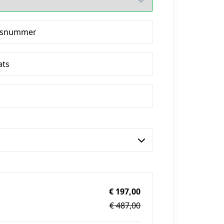
isnummer
ats
€ 197,00
€ 487,00