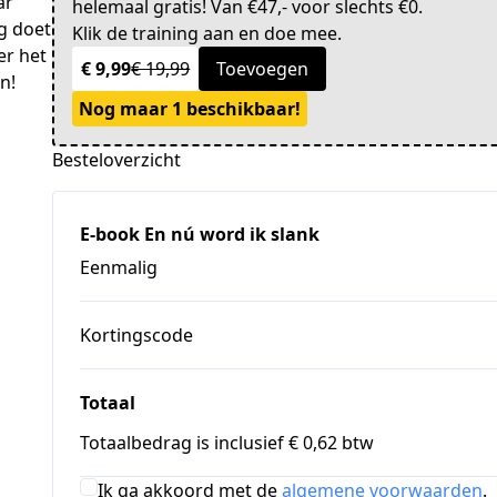
ar
helemaal gratis! Van €47,- voor slechts €0.
ng doet
Klik de training aan en doe mee.
er het
€ 9,99
€ 19,99
Toevoegen
n!
Nog maar 1 beschikbaar!
Besteloverzicht
E-book En nú word ik slank
Eenmalig
Kortingscode
Totaal
Totaalbedrag is inclusief € 0,62 btw
Ik ga akkoord met de
algemene voorwaarden
.