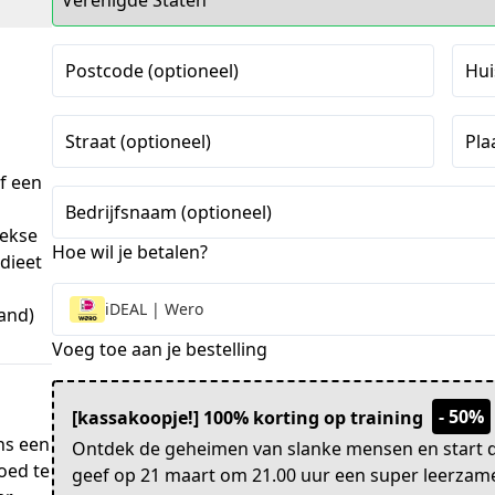
Postcode (optioneel)
Hui
Straat (optioneel)
Pla
f een
Bedrijfsnaam (optioneel)
eekse
Hoe wil je betalen?
 dieet
iDEAL | Wero
tand)
Voeg toe aan je bestelling
- 50%
[kassakoopje!] 100% korting op training
ns een
Ontdek de geheimen van slanke mensen en start dir
oed te
geef op 21 maart om 21.00 uur een super leerzame